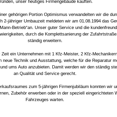
ründen, unser heutiges Firmengebäude kauften.
nd einer gehörigen Portion Optimismus verwandelten wir die d
h 2-jähriger Umbauzeit meldeten wir am 01.08.1994 das Ge
Mann-Betrieb“an. Unser guter Service und die kundenfreundl
hwierigkeiten, durch die Komplettsanierung der Zufahrtstra
ständig erweitern.
Zeit ein Unternehmen mit 1 Kfz-Meister, 2 Kfz-Mechanikern 
in neue Technik und Ausstattung, welche für die Reparatur m
e rund ums Auto anzubieten. Damit werden wir den ständig 
an Qualität und Service gerecht.
Verkaufsraumes zum 5-jährigen Firmenjubiläum konnten wir u
n, Zubehör erwerben oder in der speziell eingerichteten Wa
Fahrzeuges warten.