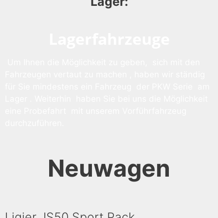
Lager:
Lagerfahrzeuge
Um Ihnen die Möglichkeit zu geben, sich mit den
Fahrzeugen vertaut zu machen , haben wir ständig
für Sie mindestens ein Fahrzeug der PKW Serie am
Lager . Weiterhin haben Sie bei uns die Möglichkeit
eine Probefahrt mit unserem Vorführfahrzeug
durchzuführen.
Neuwagen
Ligier JS50 Sport Pack