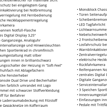
tscheibenwischer für maximale Sicht
rschutz bei eingelegtem Gang
• Monoblock Chass
inkaktivierung bei Notbremsung
• Türen Seitenaufp
lverriegelung mit Fernbedienung
• Scheibenbremsen
ische Heckklappenentriegelung
• LED Tagfahrlicht
ahrkamera
• Lichtwarnsumme
pannen Notfüll-Flasche
• Nebelscheinwerf
es Digital Display 3,25″
• 2 Frontscheibenw
le Ganganzeige, Analoguhr
• Losfahrschutz b
eintervallanzeige und Hinweisleuchten
• Warnblinkaktivi
chen Sportlenkrad in chromfinisch
• Zentralverriege
aumgestaltung matt silber
• elektrische Heck
sungen innen in brilliantschwarz
• Rückfahrkamera
gungsschalter der Heizung in “Soft-Feel”
• Reifenpannen Not
chuhfach mit Ablagefächern
• zentrales Digital
ische Fensterheber
• Digitale Ganganz
konsole Dual Drive und Becherhalter
• Serviceintervall
ten farblich umrandet mit Logo
• 3 Speichen Sport
mmel mit schwarzer Stoffverkleidung
• Innenraumgestal
iff für Beifahrer
• Einfassungen in
e Laderraumabdeckung mit Filzstoff
• Pedale mit Trittf
che Gepäcknetze im Kofferraum