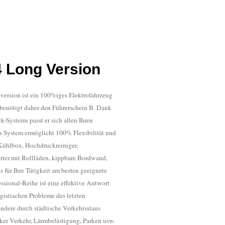
4 Long Version
gversion ist ein 100%iges Elektrofahrzeug
benötigt daher den Führerschein B. Dank
k-Systems passt er sich allen Ihren
s System ermöglicht 100% Flexibilität und
Kühlbox, Hochdruckreiniger,
orter mit Rollläden, kippbare Bordwand,
 für Ihre Tätigkeit am besten geeignete
essional-Reihe ist eine effektive Antwort
ogistischen Probleme des letzten
ondere durch städtische Verkehrsstaus
rker Verkehr, Lärmbelästigung, Parken usw.