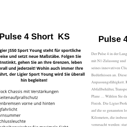
Pulse 4 Short KS
Pulse 
gier JS50 Sport Young steht für sportliche
Der Pulse 4 in der Lan
eise und setzt neue Maßstäbe. Folgen Sie
mit N1-Zulassung und 
Instinkt, gehen Sie an Ihre Grenzen, leben
seines innovativen Clic
erall und jederzeit! Wohin auch immer Ihre
hrt, der Ligier Sport Young wird Sie überall
Bedürfnissen an.
Diese
hin begleiten!
Anpassungsfähigkeit. 
Abfallbehälter, Transp
ock Chassis mit Verstärkungen
Plane … Wählen Sie das
Seitenaufprallschutz
benbremsen vorne und hinten
Finish.
Die Ligier Prof
gfahrlicht
auf die so genannten l
warnsummer
Kilometers, die insbes
chlussleuchte
verursacht werden: sta